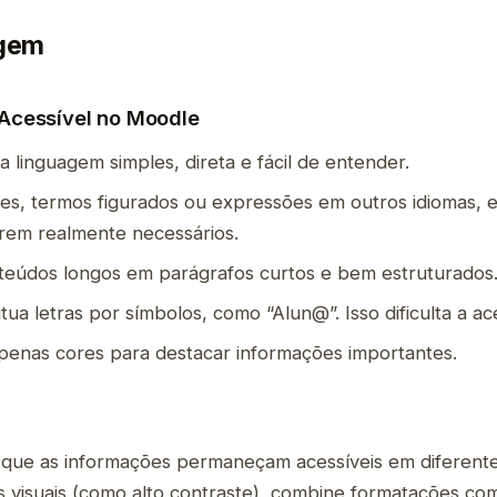
agem
Acessível no Moodle
a linguagem simples, direta e fácil de entender.
ões, termos figurados ou expressões em outros idiomas, 
rem realmente necessários.
nteúdos longos em parágrafos curtos e bem estruturados
tua letras por símbolos, como “Alun@”. Isso dificulta a ace
penas cores para destacar informações importantes.
r que as informações permaneçam acessíveis em diferent
 visuais (como alto contraste), combine formatações com