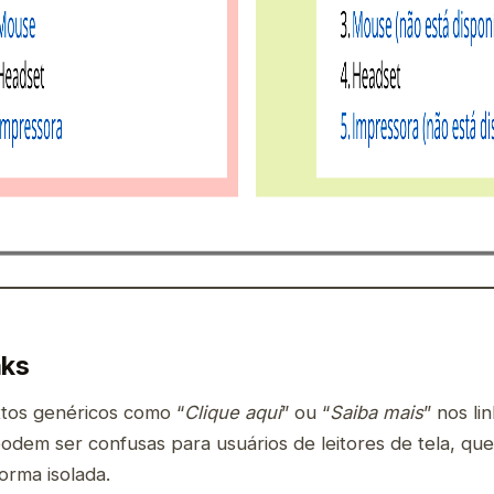
nks
xtos genéricos como “
Clique aqui
” ou “
Saiba mais
” nos li
odem ser confusas para usuários de leitores de tela, q
forma isolada.