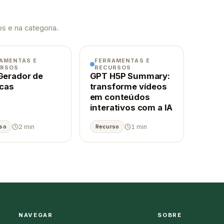
s e na categoria.
AMENTAS E
FERRAMENTAS E
URSOS
RECURSOS
Gerador de
GPT H5P Summary:
icas
transforme vídeos
em conteúdos
interativos com a IA
2 min
1 min
so
Recurso
NAVEGAR
SOBRE