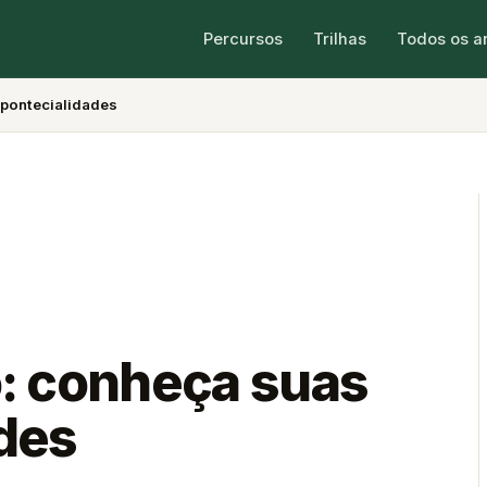
Percursos
Trilhas
Todos os a
 pontecialidades
: conheça suas
des