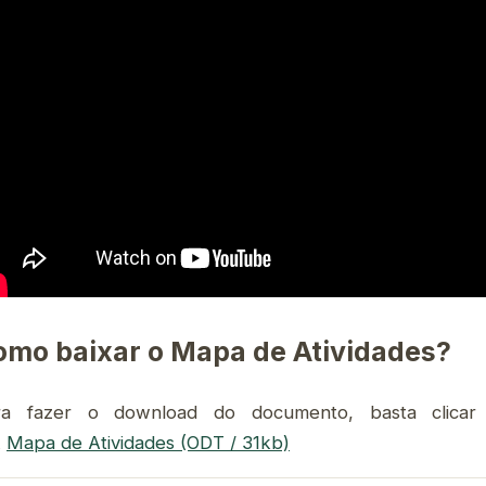
omo baixar o Mapa de Atividades?
ra fazer o download do documento, basta clicar
k
Mapa de Atividades (ODT / 31kb)