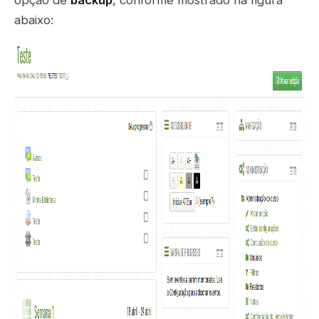
opção de
backup
, conforme mostrado na figura
abaixo: